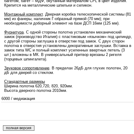
багетом, багет – МДФ, окутанный материалом CPL в цвет изделия.
Крепится на металлические шпильки и силикон.
Монтажный комплект
. Дверная коробка телескопической системы (81
мм) из фанеры, наличник Г-образный прямой (70 мм); при
необходимости доборный элемент на базе ДСП 16мм (125 мм).
Фурнитура
. С одной стороны полотна установлен механический
замок (производство Италия) с пластиковым «язычком» под цилиндр,
с другой стороны заглушка в отверстии под замок. С двух сторон
полотна в отверстия установлены декоративные заглушки. Вставка в
замок типа WC и полный комплект усиленных ввертных петель (3
шт.) вложены в МК. В универсальный притвор врезаны 2 ригеля
(торцевых шпингалета).
Звуковое сопротивление
. В пределах 26дБ для глухих полотен, 20
дБ для дверей со стеклом.
Стандартные размеры
Ширина полотна 620,720, 820, 920мм.
Высота дверного полотна 2010мм.
6000
/
медиакация