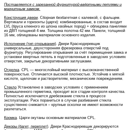
Поставляется с зарезанной фурнитурой-ввёртными петлями и
магнитным замком.
Конструкция двери
. Сборная безбагетная с калевкой, с фальцем.
Вертикали и горизонты (царги): комбинированные, в состав входит
LVL (бруса клееного из шпона хвойных пород) + облицовка панелями
из ДВП толщиной 4 мм. Толщина полотна 42 мм. Панели, толщиной
16 мм, облицованы материалом основного изделия.
Исполнение (тип открывания)
. Двери Краснодеревщик
универсальные, двухсторонняя фрезеровка отверстий под
фурнитуру. Регулирование открывания за счёт перемещения замка и
установки ввертных петель в подготовленные в заводских условиях
отверстия, закрытые декоративными заглушками.
Отделка
. CPL — многослойный материал с высококачественной
поверхностью. Отличается высокой плотностью. Устойчив к мягкой
кислоте, щелочам и растворителям, механическим повреждениям.
Стекло
Установлено в заводских условиях с применением
промышленного герметика, проходит все стадии контроля качества.
Полностью исключается дребезжание стекла в процессе
эксплуатации. Риск пораниться в случае разбивания стекла
существенно снижается – крупные осколки не имеют возможности
разлетаться.
Кромка
. Царги окутаны основным материалом CPL.
Декоры (багет, переплет)
. Двери Краснодеревщик декорируются