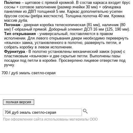
Полотно
– щитовое с прямой кромкой. В состав каркаса входит брус
сосны + сотовое заполнение (размер ячейки 30 мм) + облицовка
панелями из ДВП толщиной 5 мм. Каркас дополнительно усилен
брусом сосны (ребра жесткости). Толщина полотна 40 мм. Кромка
массив дуба.
Погонаж
- дверная коробка телескопическая (81 мм), наличник (80
мм) Г-образный прямой. Доборный элемент ДСП 16 мм (125, 190 мм).
Тип открывания
- универсальный, поставляются в правом
исполнении. Для левого открывания двери необходимо перевернуть
«язычок» замка, установленного в полотно, развернуть петли, и
собрать коробку в левом исполнении.
Фурнитура
- В полотно установлены механический замок (хром) с
пластиковым «язычком» и две скрытые петли. Выполнены пазы
посадки под петли в коробке. Просверлено лицевое отверстие под
ручку.
700
/
дуб эмаль светло-серая
При оформлении сайта использованы материалы ООО
"Краснодеревщик" г.Челябинск.
Двери Краснодеревщик
- напрямую с фабрики г.Челябинск
Юридическая информация