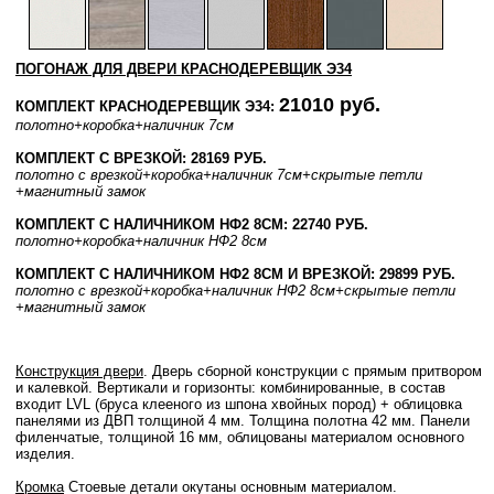
ПОГОНАЖ ДЛЯ ДВЕРИ КРАСНОДЕРЕВЩИК Э34
21010 руб.
КОМПЛЕКТ КРАСНОДЕРЕВЩИК Э34:
полотно
+коробка
+наличник 7см
КОМПЛЕКТ С ВРЕЗКОЙ: 28169 РУБ.
полотно
с врезкой
+коробка
+наличник 7см
+скрытые петли
+магнитный замок
КОМПЛЕКТ С НАЛИЧНИКОМ НФ2 8СМ: 22740 РУБ.
полотно
+коробка
+наличник НФ2 8см
КОМПЛЕКТ С НАЛИЧНИКОМ НФ2 8СМ И ВРЕЗКОЙ: 29899 РУБ.
полотно
с врезкой
+коробка
+наличник НФ2 8см
+скрытые петли
+магнитный замок
Конструкция двери
. Дверь сборной конструкции с прямым притвором
и калевкой. Вертикали и горизонты: комбинированные, в состав
входит LVL (бруса клееного из шпона хвойных пород) + облицовка
панелями из ДВП толщиной 4 мм. Толщина полотна 42 мм. Панели
филенчатые, толщиной 16 мм, облицованы материалом основного
изделия.
Кромка
Стоевые детали окутаны основным материалом.