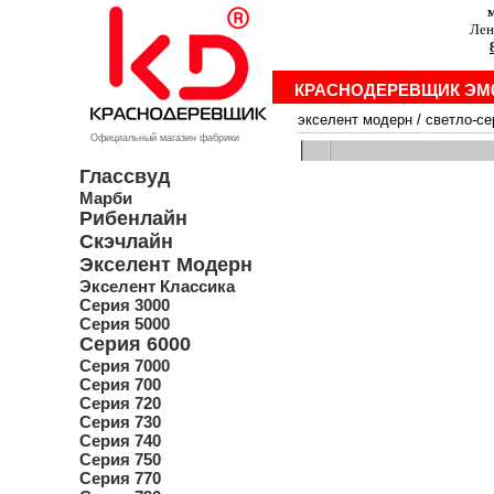
м
Лен
КРАСНОДЕРЕВЩИК ЭМ
экселент модерн
/
светло-с
Официальный магазин фабрики
Глассвуд
Марби
Рибенлайн
Скэчлайн
Экселент Модерн
Экселент Классика
Серия 3000
Серия 5000
Серия 6000
Серия 7000
Серия 700
Серия 720
Серия 730
Серия 740
Серия 750
Серия 770