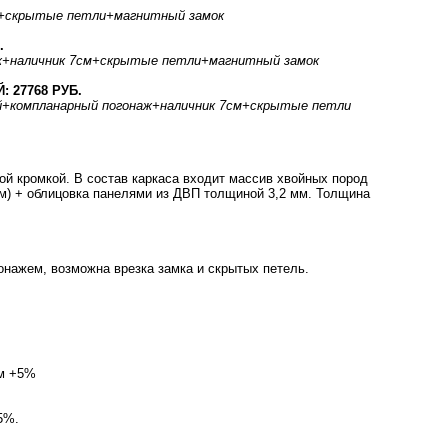
+скрытые петли
+магнитный замок
.
ж
+наличник 7см
+скрытые петли
+магнитный замок
27768 РУБ.
й
+компланарный погонаж
+наличник 7см
+скрытые петли
ой кромкой. В состав каркаса входит массив хвойных пород
мм) + облицовка панелями из ДВП толщиной 3,2 мм. Толщина
онажем, возможна врезка замка и скрытых петель.
см +5%
5%.