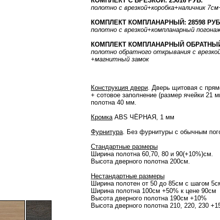
КОМПЛЕКТ С ВРЕЗКОЙ: 25016 РУБ.
полотно
с врезкой
+коробка
+наличник 7см
КОМПЛЕКТ КОМПЛАНАРНЫЙ: 28598 РУБ
полотно
с врезкой
+компланарный погона
КОМПЛЕКТ КОМПЛАНАРНЫЙ ОБРАТНЫЙ: 
полотно
обратного открывания
с врезко
+магнитный замок
Конструкция двери
. Дверь щитовая с прям
+ сотовое заполнение (размер ячейки 21 
полотна 40 мм.
Кромка
ABS ЧЁРНАЯ, 1 мм
Фурнитура
. Без фурнитуры с обычным пог
Стандартные размеры
Ширина полотна 60,70, 80 и 90(+10%)см.
Высота дверного полотна 200см.
Нестандартные размеры
Ширина полотен от 50 до 85см с шагом 5
Ширина полотна 100см +50% к цене 90см
Высота дверного полотна 190см +10%
Высота дверного полотна 210, 220, 230 +1