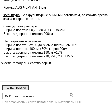
Толщина полотна 40 мм.
Кромка
ABS ЧЁРНАЯ, 1 мм
Фурнитура
. Без фурнитуры с обычным погонажем, возможна врезка
замка и скрытых петель.
Стандартные размеры
Ширина полотна 60,70, 80 и 90(+10%)см.
Высота дверного полотна 200см.
Нестандартные размеры
Ширина полотен от 50 до 85см с шагом 5см +5%
Ширина полотна 100см +50% к цене 90см
Высота дверного полотна 190см +10%
Высота дверного полотна 210, 220, 230 +15%.
экселент модерн
/
светло-серый
При оформлении сайта использованы материалы ООО
"Краснодеревщик" г.Челябинск.
Двери Краснодеревщик
- напрямую с фабрики г.Челябинск