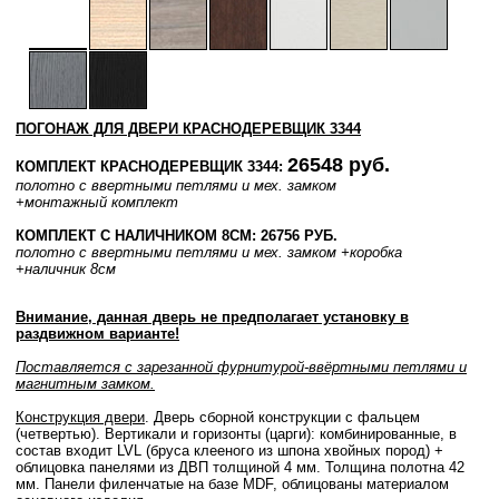
ПОГОНАЖ ДЛЯ ДВЕРИ КРАСНОДЕРЕВЩИК 3344
26548 руб.
КОМПЛЕКТ КРАСНОДЕРЕВЩИК 3344:
полотно с ввертными петлями и мех. замком
+монтажный комплект
КОМПЛЕКТ С НАЛИЧНИКОМ 8СМ: 26756 РУБ.
полотно с ввертными петлями и мех. замком
+коробка
+наличник 8см
Внимание, данная дверь не предполагает установку в
раздвижном варианте!
Поставляется с зарезанной фурнитурой-ввёртными петлями и
магнитным замком.
Конструкция двери
. Дверь сборной конструкции с фальцем
(четвертью). Вертикали и горизонты (царги): комбинированные, в
состав входит LVL (бруса клееного из шпона хвойных пород) +
облицовка панелями из ДВП толщиной 4 мм. Толщина полотна 42
мм. Панели филенчатые на базе MDF, облицованы материалом