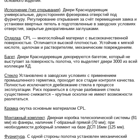
основного изделия.
Исполнение (тип открывания)
. Двери Краснодеревщик
универсальные, двухсторонняя фрезеровка отверстий под
фурнитуру. Регулирование открывания за счёт перемещения замка и
установки ввертных петель в подготовленные в заводских условиях
отверстия, закрытые декоративными заглушками.
Отделка
. CPL — многослойный материал с высококачественной
поверхностью. Отличается высокой плотностью. Устойчив к мягкой
кислоте, щелочам и растворителям, механическим повреждениям.
Багет
. Двери Краснодеревщик декорируются багетом, который не
выступает за поверхность полотна, что выделяет двери 3000 из всей
коллекции КД.
Стекло
Установлено в заводских условиях с применением
промышленного герметика, проходит все стадии контроля качества.
Полностью исключается дребезжание стекла в процессе
эксплуатации. Риск пораниться в случае разбивания стекла
существенно снижается – крупные осколки не имеют возможности
разлетаться.
Кромка
окутка основным материалом CPL.
Монтажный комплект
. Дверная коробка телескопической системы (81
мм) из фанеры, наличник Г-образный прямой (70 мм); при
необходимости доборный элемент на базе ДСП 16мм (125 мм).
Фурнитура
. С одной стороны полотна установлен механический