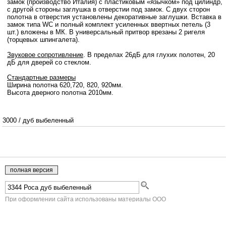
замок (производство Италия) с пластиковым «язычком» под цилиндр,
с другой стороны заглушка в отверстии под замок. С двух сторон
полотна в отверстия установлены декоративные заглушки. Вставка в
замок типа WC и полный комплект усиленных ввертных петель (3
шт.) вложены в МК. В универсальный притвор врезаны 2 ригеля
(торцевых шпингалета).
Звуковое сопротивление
. В пределах 26дБ для глухих полотен, 20
дБ для дверей со стеклом.
Стандартные размеры
Ширина полотна 620,720, 820, 920мм.
Высота дверного полотна 2010мм.
3000
/
дуб выбеленный
При оформлении сайта использованы материалы ООО
"Краснодеревщик" г.Челябинск.
Двери Краснодеревщик
- напрямую с фабрики г.Челябинск
Юридическая информация