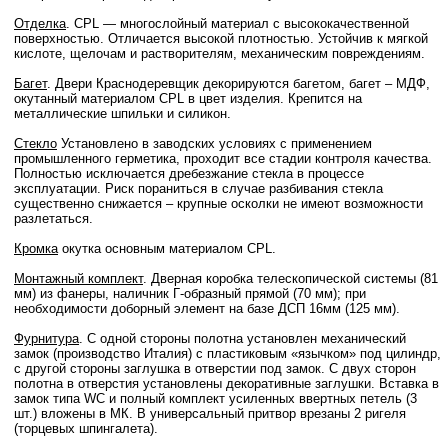
Отделка
. CPL — многослойный материал с высококачественной
поверхностью. Отличается высокой плотностью. Устойчив к мягкой
кислоте, щелочам и растворителям, механическим повреждениям.
Багет
. Двери Краснодеревщик декорируются багетом, багет – МДФ,
окутанный материалом CPL в цвет изделия. Крепится на
металлические шпильки и силикон.
Стекло
Установлено в заводских условиях с применением
промышленного герметика, проходит все стадии контроля качества.
Полностью исключается дребезжание стекла в процессе
эксплуатации. Риск пораниться в случае разбивания стекла
существенно снижается – крупные осколки не имеют возможности
разлетаться.
Кромка
окутка основным материалом CPL.
Монтажный комплект
. Дверная коробка телескопической системы (81
мм) из фанеры, наличник Г-образный прямой (70 мм); при
необходимости доборный элемент на базе ДСП 16мм (125 мм).
Фурнитура
. С одной стороны полотна установлен механический
замок (производство Италия) с пластиковым «язычком» под цилиндр,
с другой стороны заглушка в отверстии под замок. С двух сторон
полотна в отверстия установлены декоративные заглушки. Вставка в
замок типа WC и полный комплект усиленных ввертных петель (3
шт.) вложены в МК. В универсальный притвор врезаны 2 ригеля
(торцевых шпингалета).