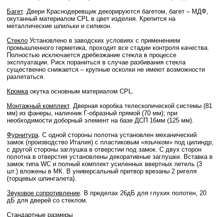
Багет
. Двери Краснодеревщик декорируются багетом, багет – МДФ,
окутанный материалом CPL в цвет изделия. Крепится на
металлические шпильки и силикон.
Стекло
Установлено в заводских условиях с применением
промышленного герметика, проходит все стадии контроля качества.
Полностью исключается дребезжание стекла в процессе
эксплуатации. Риск пораниться в случае разбивания стекла
существенно снижается – крупные осколки не имеют возможности
разлетаться.
Кромка
окутка основным материалом CPL.
Монтажный комплект
. Дверная коробка телескопической системы (81
мм) из фанеры, наличник Г-образный прямой (70 мм); при
необходимости доборный элемент на базе ДСП 16мм (125 мм).
Фурнитура
. С одной стороны полотна установлен механический
замок (производство Италия) с пластиковым «язычком» под цилиндр,
с другой стороны заглушка в отверстии под замок. С двух сторон
полотна в отверстия установлены декоративные заглушки. Вставка в
замок типа WC и полный комплект усиленных ввертных петель (3
шт.) вложены в МК. В универсальный притвор врезаны 2 ригеля
(торцевых шпингалета).
Звуковое сопротивление
. В пределах 26дБ для глухих полотен, 20
дБ для дверей со стеклом.
Стандартные размеры