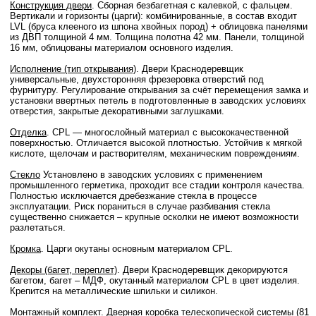
Конструкция двери
. Сборная безбагетная с калевкой, с фальцем.
Вертикали и горизонты (царги): комбинированные, в состав входит
LVL (бруса клееного из шпона хвойных пород) + облицовка панелями
из ДВП толщиной 4 мм. Толщина полотна 42 мм. Панели, толщиной
16 мм, облицованы материалом основного изделия.
Исполнение (тип открывания)
. Двери Краснодеревщик
универсальные, двухсторонняя фрезеровка отверстий под
фурнитуру. Регулирование открывания за счёт перемещения замка и
установки ввертных петель в подготовленные в заводских условиях
отверстия, закрытые декоративными заглушками.
Отделка
. CPL — многослойный материал с высококачественной
поверхностью. Отличается высокой плотностью. Устойчив к мягкой
кислоте, щелочам и растворителям, механическим повреждениям.
Стекло
Установлено в заводских условиях с применением
промышленного герметика, проходит все стадии контроля качества.
Полностью исключается дребезжание стекла в процессе
эксплуатации. Риск пораниться в случае разбивания стекла
существенно снижается – крупные осколки не имеют возможности
разлетаться.
Кромка
. Царги окутаны основным материалом CPL.
Декоры (багет, переплет)
. Двери Краснодеревщик декорируются
багетом, багет – МДФ, окутанный материалом CPL в цвет изделия.
Крепится на металлические шпильки и силикон.
Монтажный комплект
. Дверная коробка телескопической системы (81