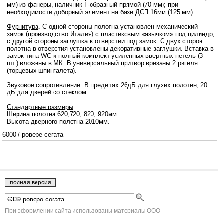
мм) из фанеры, наличник Г-образный прямой (70 мм); при
необходимости доборный элемент на базе ДСП 16мм (125 мм).
Фурнитура
. С одной стороны полотна установлен механический
замок (производство Италия) с пластиковым «язычком» под цилиндр,
с другой стороны заглушка в отверстии под замок. С двух сторон
полотна в отверстия установлены декоративные заглушки. Вставка в
замок типа WC и полный комплект усиленных ввертных петель (3
шт.) вложены в МК. В универсальный притвор врезаны 2 ригеля
(торцевых шпингалета).
Звуковое сопротивление
. В пределах 26дБ для глухих полотен, 20
дБ для дверей со стеклом.
Стандартные размеры
Ширина полотна 620,720, 820, 920мм.
Высота дверного полотна 2010мм.
6000
/
ровере сегата
При оформлении сайта использованы материалы ООО
"Краснодеревщик" г.Челябинск.