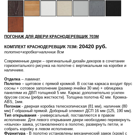
ПОГОНАЖ ДЛЯ ДВЕРИ КРАСНОДЕРЕВЩИК 703М
20420 руб.
КОМПЛЕКТ КРАСНОДЕРЕВЩИК 703М:
полотно
+коробка
+наличник 8см
Современные двери – оригинальный дизайн декоров в сочетании
горизонтального рисунка на полотне с вертикальным на коробке и
наличнике.
Отделка
– ламинат.
Полотно
– щитовое с прямой кромкой. В состав каркаса входит брус
сосны + сотовое заполнение (размер ячейки 30 мм) + облицовка
панелями из ДВП толщиной 5 мм. Каркас дополнительно усилен
брусом сосны (ребра жесткости). Толщина полотна 42 мм. Кромка-
ABS, 1мм.
Погонаж
- дверная коробка телескопическая (81 мм), наличник (80
мм) Г-образный прямой. Доборный элемент ДСП 16 мм (125, 190 мм).
Тип открывания
- универсальный, поставляются в правом
исполнении. Для левого открывания двери необходимо перевернуть
«язычок» замка, установленного в полотно, развернуть петли, и
собрать коробку в левом исполнении.
Фурнитура
- В полотно установлены механический замок (хром) с