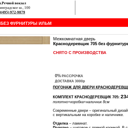
.Речной вокзал
инградское ш., 100
8(495) 972-9879
 БЕЗ ФУРНИТУРЫ ИЛЬМ
Межкомнатная дверь
Краснодеревщик 705 без фурниту
СНЯТО С ПРОИЗВОДСТВА
0%
РАССРОЧКА
ДОСТАВКА 3000р
ПОГОНАЖ ДЛЯ ДВЕРИ КРАСНОДЕРЕВЩИ
23
КОМПЛЕКТ КРАСНОДЕРЕВЩИК 705:
полотно
+коробка
+наличник 8см
Современные двери – оригинальный дизайн
с вертикальным на коробке и наличнике.
Отделка
– ламинат.
Полотно
– щитовое с прямой кромкой. В с